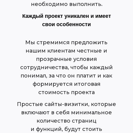
ХОТИТЕ 
необходимо выполнить.
Каждый проект уникален и имеет
свои особенности
Мы стремимся предложить
нашим клиентам честные и
прозрачные условия
сотрудничества, чтобы каждый
Оставьте заявку
понимал, за что он платит и как
формируется итоговая
Мы Вас проконсультируем по всем этапам
разработки Вашего проекта
стоимость проекта
Обсудить проект
Простые сайты-визитки, которые
включают в себя минимальное
Или напишите нам удобным
количество страниц
способом
и функций, будут стоить