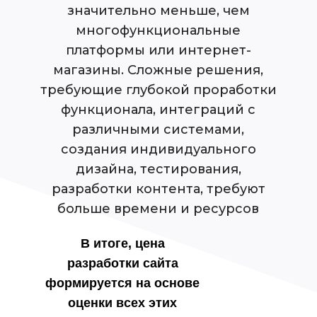
Телеграм
Макс
значительно меньше, чем
многофункциональные
Вконтакте
платформы или интернет-
магазины. Сложные решения,
требующие глубокой проработки
функционала, интеграций с
различными системами,
Проконсультироваться
создания индивидуального
info@gspdevelopment.ru
дизайна, тестирования,
разработки контента, требуют
Политика в отношении обработки
персональных данных
больше времени и ресурсов
Политика в отношении обработки файлов куки
GSP DEVELOPMENT ГСП РАЗРАБОТКА
ИП Старцев Григорий Алексеевич
ИНН 773570254310
info@gspde
ОГРНИП
326774600491400
В итоге, цена
Материалы сайта не являются публичной офертой.
Окончательные условия определяются в договоре с клиентом.
разработки сайта
формируется на основе
оценки всех этих