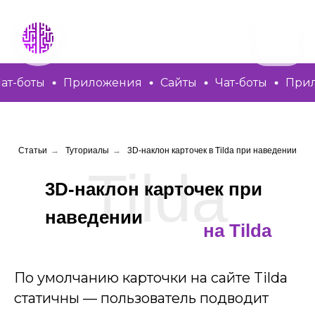
Гла
Ус
боты
Приложения
Сайты
Чат-боты
Прилож
От
Порт
О 
Статьи
→
Туториалы
→
3D-наклон карточек в Tilda при наведении
Ст
Tilda
3D-наклон карточек при
наведении
на Tilda
По умолчанию карточки на сайте Tilda
статичны — пользователь подводит