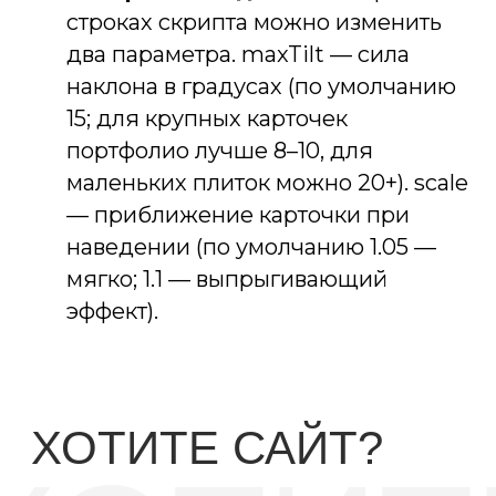
строках скрипта можно изменить
два параметра. maxTilt — сила
наклона в градусах (по умолчанию
Проконсультироваться
15; для крупных карточек
info@gspdevelopment.ru
портфолио лучше 8–10, для
Политика в отношении обработки
маленьких плиток можно 20+). scale
персональных данных
Политика в отношении обработки файлов куки
— приближение карточки при
GSP DEVELOPMENT ГСП РАЗРАБОТКА
ИП Старцев Григорий Алексеевич
ИНН 773570254310
наведении (по умолчанию 1.05 —
ОГРНИП
326774600491400
info@gspde
Материалы сайта не являются публичной офертой.
мягко; 1.1 — выпрыгивающий
Окончательные условия определяются в договоре с клиентом.
эффект).
Связ