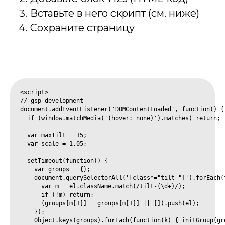
Вставьте в него скрипт (см. ниже)
Сохраните страницу
<script>

// gsp development

document.addEventListener('DOMContentLoaded', function() {

  if (window.matchMedia('(hover: none)').matches) return;

  var maxTilt = 15;

  var scale = 1.05;

  setTimeout(function() {

    var groups = {};

    document.querySelectorAll('[class*="tilt-"]').forEach(f
      var m = el.className.match(/tilt-(\d+)/);

      if (!m) return;

      (groups[m[1]] = groups[m[1]] || []).push(el);

    });

    Object.keys(groups).forEach(function(k) { initGroup(gro