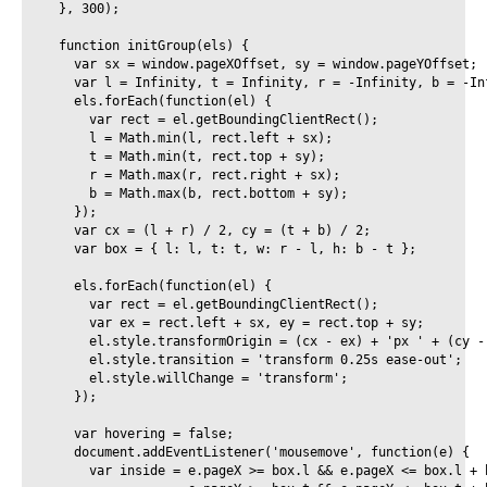
  }, 300);

  function initGroup(els) {

    var sx = window.pageXOffset, sy = window.pageYOffset;

    var l = Infinity, t = Infinity, r = -Infinity, b = -Inf
    els.forEach(function(el) {

      var rect = el.getBoundingClientRect();

      l = Math.min(l, rect.left + sx);

      t = Math.min(t, rect.top + sy);

      r = Math.max(r, rect.right + sx);

      b = Math.max(b, rect.bottom + sy);

    });

    var cx = (l + r) / 2, cy = (t + b) / 2;

    var box = { l: l, t: t, w: r - l, h: b - t };

    els.forEach(function(el) {

ХОТИТЕ САЙТ?
      var rect = el.getBoundingClientRect();

      var ex = rect.left + sx, ey = rect.top + sy;

ХОТИТЕ 
      el.style.transformOrigin = (cx - ex) + 'px ' + (cy - 
      el.style.transition = 'transform 0.25s ease-out';

      el.style.willChange = 'transform';

    });

    var hovering = false;

    document.addEventListener('mousemove', function(e) {

      var inside = e.pageX >= box.l && e.pageX <= box.l + b