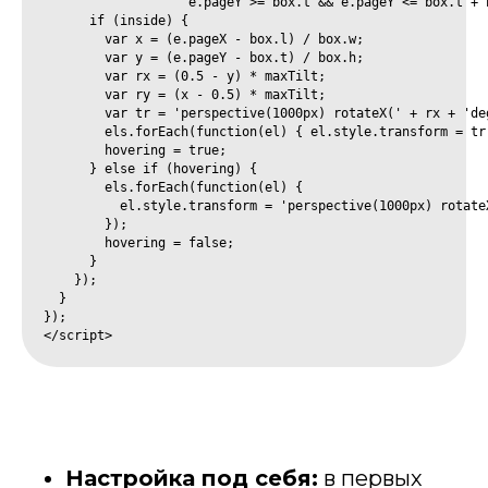
                   e.pageY >= box.t && e.pageY <= box.t + b
      if (inside) {

        var x = (e.pageX - box.l) / box.w;

        var y = (e.pageY - box.t) / box.h;

        var rx = (0.5 - y) * maxTilt;

        var ry = (x - 0.5) * maxTilt;

        var tr = 'perspective(1000px) rotateX(' + rx + 'de
        els.forEach(function(el) { el.style.transform = tr;
Оставьте заявку
        hovering = true;

      } else if (hovering) {

Мы Вас проконсультируем по всем этапам
        els.forEach(function(el) {

разработки Вашего проекта
          el.style.transform = 'perspective(1000px) rotate
Обсудить проект
        });

        hovering = false;

      }

    });

  }

Или напишите нам удобным
});

</script>
способом
Телеграм
Макс
Вконтакте
Настройка под себя:
в первых